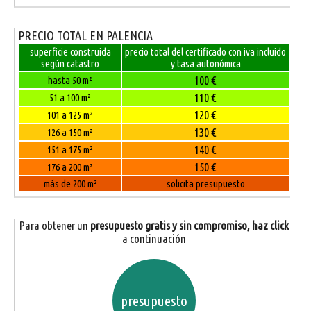
PRECIO TOTAL EN PALENCIA
superficie construida
precio total del certificado con iva incluido
según catastro
y tasa autonómica
100 €
hasta 50 m²
110 €
51 a 100 m²
120 €
101 a 125 m²
130 €
126 a 150 m²
140 €
151 a 175 m²
150 €
176 a 200 m²
más de 200 m²
solicita presupuesto
Para obtener un
presupuesto gratis y sin compromiso, haz click
a continuación
presupuesto