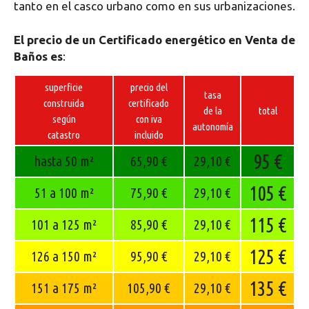
tanto en el casco urbano como en sus urbanizaciones.
El precio de un Certificado energético en Venta de
Baños es
:
superficie
precio del
tasa
construida
certificado
de la
total
según
con iva
autonomía
catastro
incluido
95 €
hasta 50 m²
65,90 €
29,10 €
105 €
51 a 100 m²
75,90 €
29,10 €
115 €
101 a 125 m²
85,90 €
29,10 €
125 €
126 a 150 m²
95,90 €
29,10 €
135 €
151 a 175 m²
105,90 €
29,10 €